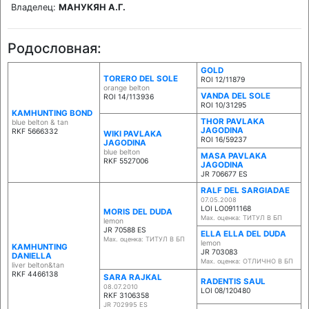
Владелец:
МАНУКЯН А.Г.
Родословная:
GOLD
TORERO DEL SOLE
ROI 12/11879
orange belton
VANDA DEL SOLE
ROI 14/113936
ROI 10/31295
KAMHUNTING BOND
THOR PAVLAKA
blue belton & tan
JAGODINA
RKF 5666332
WIKI PAVLAKA
ROI 16/59237
JAGODINA
blue belton
MASA PAVLAKA
RKF 5527006
JAGODINA
JR 706677 ES
RALF DEL SARGIADAE
07.05.2008
LOI LO0911168
MORIS DEL DUDA
Max. оценка: ТИТУЛ В БП
lemon
JR 70588 ES
ELLA ELLA DEL DUDA
Max. оценка: ТИТУЛ В БП
lemon
KAMHUNTING
JR 703083
DANIELLA
Max. оценка: ОТЛИЧНО В БП
liver belton&tan
RKF 4466138
SARA RAJKAL
RADENTIS SAUL
08.07.2010
LOI 08/120480
RKF 3106358
JR 702995 ES