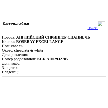
Карточка собаки
Поиск
Порода:
АНГЛИЙСКИЙ СПРИНГЕР СПАНИЕЛЬ
Кличка:
ROSEBAY EXCELLANCE
Пол:
кобель
Окрас:
chocolate & white
Дата рождения:
Номер родословной:
KCR AH02932705
Доп. инфо:
Заводчик:
Владелец:
Родословная:
FTW
BADGERCOURT
да
GRYPHON