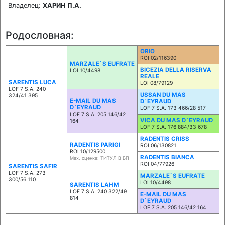
Владелец:
ХАРИН П.А.
Родословная:
ORIO
ROI 02/116390
MARZALE`S EUFRATE
BICEZIA DELLA RISERVA
LOI 10/4498
REALE
SARENTIS LUCA
LOI 08/79129
LOF 7 S.A. 240
USSAN DU MAS
324/41 395
E-MAIL DU MAS
D`EYRAUD
D`EYRAUD
LOF 7 S.A. 173 466/28 517
LOF 7 S.A. 205 146/42
VICA DU MAS D`EYRAUD
164
LOF 7 S.A. 176 884/33 678
RADENTIS CRISS
RADENTIS PARIGI
ROI 06/130821
ROI 10/129500
RADENTIS BIANCA
Max. оценка: ТИТУЛ В БП
ROI 04/77926
SARENTIS SAFIR
LOF 7 S.A. 273
MARZALE`S EUFRATE
300/56 110
LOI 10/4498
SARENTIS LAHM
LOF 7 S.A. 240 322/49
E-MAIL DU MAS
814
D`EYRAUD
LOF 7 S.A. 205 146/42 164