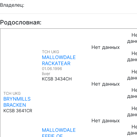
Владелец:
Родословная:
Н
дан
Нет данных
TCH UKG
Н
MALLOWDALE
дан
RACKATEAR
01.06.1996
Н
liver
дан
KCSB 3434CH
Нет данных
Н
TCH UKG
дан
BRYNMILLS
BRACKEN
Н
KCSB 3641CR
дан
Нет данных
Н
MALLOWDALE
дан
EFFIE OF