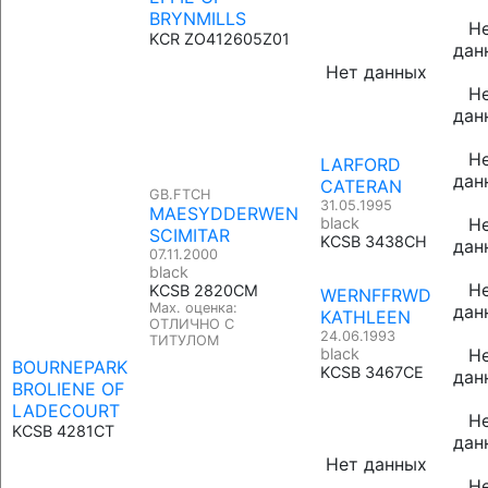
BRYNMILLS
Н
KCR ZO412605Z01
дан
Нет данных
Н
дан
Н
LARFORD
дан
CATERAN
GB.FTCH
31.05.1995
MAESYDDERWEN
black
Н
SCIMITAR
KCSB 3438CH
дан
07.11.2000
black
Н
KCSB 2820CM
WERNFFRWD
Max. оценка:
дан
KATHLEEN
ОТЛИЧНО С
24.06.1993
ТИТУЛОМ
black
Н
BOURNEPARK
KCSB 3467CE
дан
BROLIENE OF
LADECOURT
Н
KCSB 4281CT
дан
Нет данных
Н