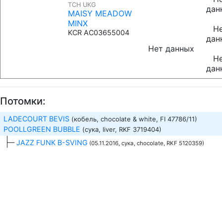
TCH UKG
дан
MAISY MEADOW
MINX
Н
KCR AC03655004
дан
Нет данных
Н
дан
Потомки:
LADECOURT BEVIS
(кобель, chocolate & white
, FI 47786/11
)
POOLLGREEN BUBBLE
(сука, liver
, RKF 3719404
)
—
JAZZ FUNK B-SVING
(05.11.2016, сука, chocolate
, RKF 5120359
)