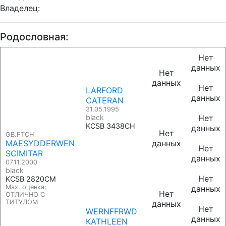
Владелец:
Родословная:
Нет
данных
Нет
данных
Нет
LARFORD
данных
CATERAN
31.05.1995
black
Нет
KCSB 3438CH
данных
Нет
GB.FTCH
MAESYDDERWEN
данных
Нет
SCIMITAR
данных
07.11.2000
black
Нет
KCSB 2820CM
Max. оценка:
данных
Нет
ОТЛИЧНО С
ТИТУЛОМ
данных
Нет
WERNFFRWD
данных
KATHLEEN